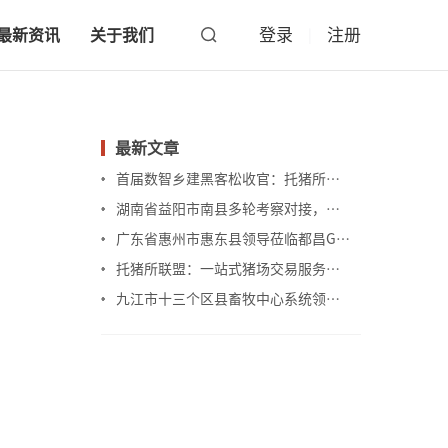
登录
注册
最新资讯
关于我们
|
最新文章
首届数智乡建黑客松收官：托猪所联盟用48小时给出”AI+乡建”答案
湖南省益阳市南县多轮考察对接，加速GROW品牌农场落地
广东省惠州市惠东县领导莅临都昌GROW品牌农场实地考察
托猪所联盟：一站式猪场交易服务平台。
九江市十三个区县畜牧中心系统领导参观，推广都昌模式