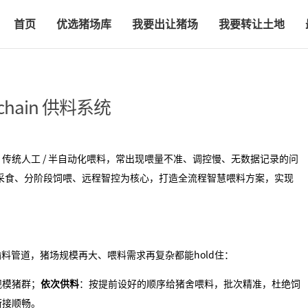
首页
优选猪场库
我要出让猪场
我要转让土地
hain 供料系统
传统人工 / 半自动化喂料，常出现喂量不准、调控慢、无数据记录的问
以自由采食、分阶段饲喂、远程智控为核心，打造全流程智慧喂料方案，实现
输料管道，猪场规模再大、喂料需求再复杂都能hold住：
规模猪群；
依次供料
：按提前设好的顺序给猪舍喂料，批次精准，杜绝饲
衔接顺畅。