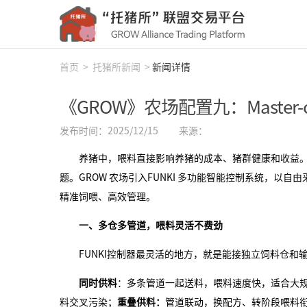
首页
>
托猪所新闻
>
新闻详情
《GROW》农场配置九：Master-c
发布时间：2025/12/15
来源：
养猪中，喂料直接影响养猪的成本、猪群健康和收益。
题。GROW 农场引入FUNKI 多功能智能控制系统，
精准饲喂、高效管理。
一、多仓多管道，喂料灵活不费劲
FUNKI控制器最灵活的地方，就是能接独立饲料仓和
同时供料
：多条管道一起送料，喂料速度快，适合大
料交叉污染；
重叠供料：
管道联动，换配方、转阶段喂料